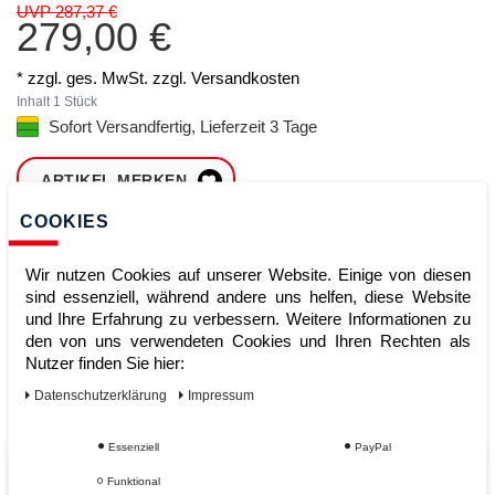
UVP 287,37 €
279,00 €
* zzgl. ges. MwSt. zzgl.
Versandkosten
Inhalt
1
Stück
Sofort Versandfertig, Lieferzeit 3 Tage
ARTIKEL MERKEN
COOKIES
ZUM WARENKORB
HINZUFÜGEN
Wir nutzen Cookies auf unserer Website. Einige von diesen
sind essenziell, während andere uns helfen, diese Website
und Ihre Erfahrung zu verbessern. Weitere Informationen zu
den von uns verwendeten Cookies und Ihren Rechten als
Sofort lieferbar
Nutzer finden Sie hier:
Kauf auf Rechnung
Daten­schutz­erklärung
Impressum
Essenziell
PayPal
Vom Profi für Profis - Ihre Vorteile
Funktional