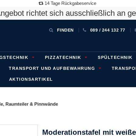
14 Tage Rückgabeservice
gebot richtet sich ausschließlich an g
FINDEN
089 / 244 132 77
GSTECHNIK
PIZZATECHNIK
SPÜLTECHNIK
TRANSPORT UND AUFBEWAHRUNG
TRANSP
AKTIONSARTIKEL
e, Raumteiler & Pinnwände
Moderationstafel mit weiß