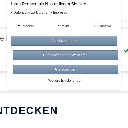
Ihren Rechten als Nutzer finden Sie hier:
Daten­schutz­erklärung
Impressum
Essenziell
PayPal
Funktional
eile bei AWWM:
Alle akzeptieren
Risikolos: 14 Tage Rückgabe
Nur Notwendige akzeptieren
Über 20.000 Artikel
Alle ablehnen
Weitere Einstellungen
NTDECKEN