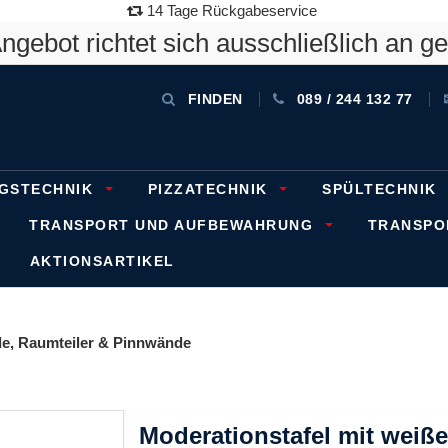
14 Tage Rückgabeservice
gebot richtet sich ausschließlich an g
FINDEN
089 / 244 132 77
GSTECHNIK
PIZZATECHNIK
SPÜLTECHNIK
TRANSPORT UND AUFBEWAHRUNG
TRANSP
AKTIONSARTIKEL
e, Raumteiler & Pinnwände
Moderationstafel mit weiß