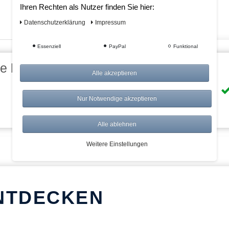
Ihren Rechten als Nutzer finden Sie hier:
Daten­schutz­erklärung
Impressum
Essenziell
PayPal
Funktional
eile bei AWWM:
Alle akzeptieren
Risikolos: 14 Tage Rückgabe
Nur Notwendige akzeptieren
Über 20.000 Artikel
Alle ablehnen
Weitere Einstellungen
NTDECKEN