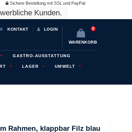
Sichere Bestellung mit SSL und PayPal
ewerbliche Kunden.
0
KONTAKT
LOGIN
WARENKORB
GASTRO-AUSSTATTUNG
ORT
LAGER
UMWELT
em Rahmen, klappbar Filz blau