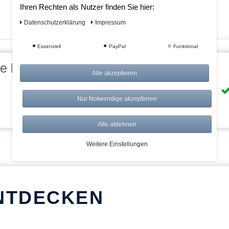
Ihren Rechten als Nutzer finden Sie hier:
Daten­schutz­erklärung
Impressum
Essenziell
PayPal
Funktional
eile bei AWWM:
Alle akzeptieren
Risikolos: 14 Tage Rückgabe
Nur Notwendige akzeptieren
Über 20.000 Artikel
Alle ablehnen
Weitere Einstellungen
NTDECKEN