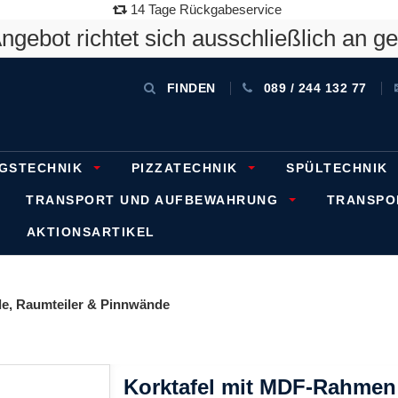
14 Tage Rückgabeservice
gebot richtet sich ausschließlich an g
FINDEN
089 / 244 132 77
GSTECHNIK
PIZZATECHNIK
SPÜLTECHNIK
TRANSPORT UND AUFBEWAHRUNG
TRANSP
AKTIONSARTIKEL
e, Raumteiler & Pinnwände
Korktafel mit MDF-Rahmen