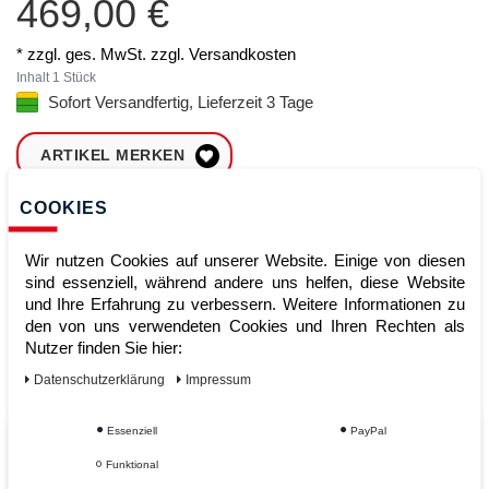
469,00 €
* zzgl. ges. MwSt. zzgl.
Versandkosten
Inhalt
1
Stück
Sofort Versandfertig, Lieferzeit 3 Tage
ARTIKEL MERKEN
COOKIES
ZUM WARENKORB
HINZUFÜGEN
Wir nutzen Cookies auf unserer Website. Einige von diesen
sind essenziell, während andere uns helfen, diese Website
und Ihre Erfahrung zu verbessern. Weitere Informationen zu
Sofort lieferbar
den von uns verwendeten Cookies und Ihren Rechten als
Nutzer finden Sie hier:
Kauf auf Rechnung
Daten­schutz­erklärung
Impressum
Essenziell
PayPal
Vom Profi für Profis - Ihre Vorteile
Funktional