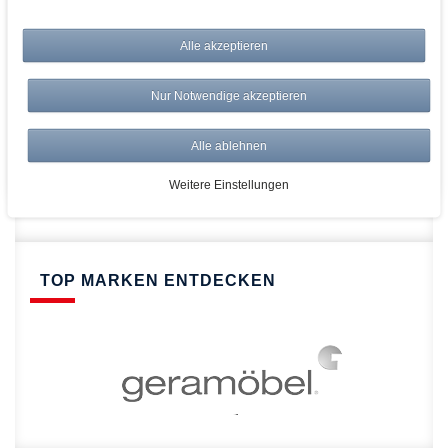
bei AWWM:
Top Preise
Alle akzeptieren
Versandkostenfrei ab 150€
Risikolos: 14 Tage Rückgabe
Nur Notwendige akzeptieren
Über 20.000 Artikel
Alle ablehnen
Schnelle Lieferung
Weitere Einstellungen
TOP MARKEN ENTDECKEN