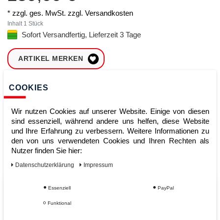
* zzgl. ges. MwSt. zzgl.
Versandkosten
Inhalt
1
Stück
Sofort Versandfertig, Lieferzeit 3 Tage
ARTIKEL MERKEN
ZUM WARENKORB
COOKIES
HINZUFÜGEN
Wir nutzen Cookies auf unserer Website. Einige von diesen
sind essenziell, während andere uns helfen, diese Website
und Ihre Erfahrung zu verbessern. Weitere Informationen zu
Sofort lieferbar
den von uns verwendeten Cookies und Ihren Rechten als
Kauf auf Rechnung
Nutzer finden Sie hier:
Daten­schutz­erklärung
Impressum
Essenziell
PayPal
Vom Profi für Profis - Ihre Vorteile
Funktional
bei AWWM: