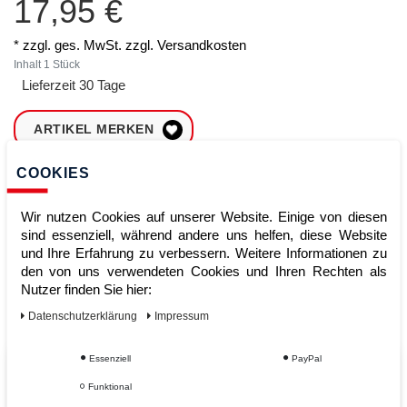
17,95 €
* zzgl. ges. MwSt. zzgl.
Versandkosten
Inhalt
1
Stück
Lieferzeit 30 Tage
ARTIKEL MERKEN
COOKIES
ZUM WARENKORB
HINZUFÜGEN
Wir nutzen Cookies auf unserer Website. Einige von diesen
sind essenziell, während andere uns helfen, diese Website
und Ihre Erfahrung zu verbessern. Weitere Informationen zu
Sofort lieferbar
den von uns verwendeten Cookies und Ihren Rechten als
Nutzer finden Sie hier:
Kauf auf Rechnung
Daten­schutz­erklärung
Impressum
Essenziell
PayPal
Vom Profi für Profis - Ihre Vorteile
Funktional