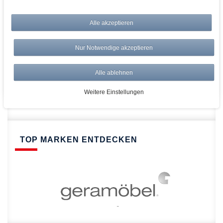
bei AWWM:
Top Preise
Alle akzeptieren
Versandkostenfrei ab 150€
Risikolos: 14 Tage Rückgabe
Nur Notwendige akzeptieren
Über 20.000 Artikel
Alle ablehnen
Schnelle Lieferung
Weitere Einstellungen
TOP MARKEN ENTDECKEN