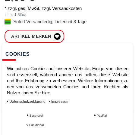
* zzgl. ges. MwSt. zzgl.
Versandkosten
Inhalt
1
Stück
Sofort Versandfertig, Lieferzeit 3 Tage
ARTIKEL MERKEN
ZUM WARENKORB
COOKIES
HINZUFÜGEN
Wir nutzen Cookies auf unserer Website. Einige von diesen
sind essenziell, während andere uns helfen, diese Website
und Ihre Erfahrung zu verbessern. Weitere Informationen zu
Sofort lieferbar
den von uns verwendeten Cookies und Ihren Rechten als
Kauf auf Rechnung
Nutzer finden Sie hier:
Daten­schutz­erklärung
Impressum
Essenziell
PayPal
Vom Profi für Profis - Ihre Vorteile
Funktional
bei AWWM: