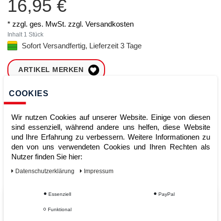
16,95 €
* zzgl. ges. MwSt. zzgl.
Versandkosten
Inhalt
1
Stück
Sofort Versandfertig, Lieferzeit 3 Tage
ARTIKEL MERKEN
COOKIES
ZUM WARENKORB
HINZUFÜGEN
Wir nutzen Cookies auf unserer Website. Einige von diesen
sind essenziell, während andere uns helfen, diese Website
und Ihre Erfahrung zu verbessern. Weitere Informationen zu
Sofort lieferbar
den von uns verwendeten Cookies und Ihren Rechten als
Nutzer finden Sie hier:
Kauf auf Rechnung
Daten­schutz­erklärung
Impressum
Essenziell
PayPal
Vom Profi für Profis - Ihre Vorteile
Funktional