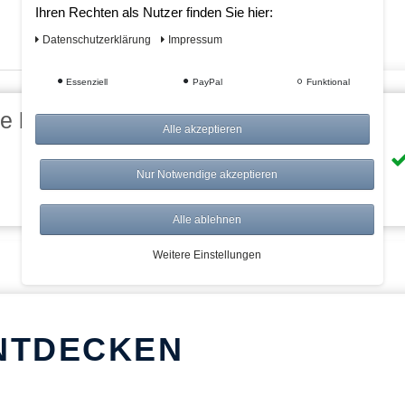
Ihren Rechten als Nutzer finden Sie hier:
Daten­schutz­erklärung
Impressum
Essenziell
PayPal
Funktional
eile bei AWWM:
Alle akzeptieren
Risikolos: 14 Tage Rückgabe
Nur Notwendige akzeptieren
Über 20.000 Artikel
Alle ablehnen
Weitere Einstellungen
NTDECKEN