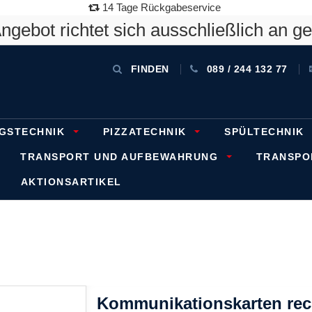
14 Tage Rückgabeservice
gebot richtet sich ausschließlich an g
FINDEN
089 / 244 132 77
GSTECHNIK
PIZZATECHNIK
SPÜLTECHNIK
TRANSPORT UND AUFBEWAHRUNG
TRANSP
AKTIONSARTIKEL
Kommunikationskarten recht