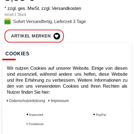
* zzgl. ges. MwSt. zzgl.
Versandkosten
Inhalt
1
Stück
Sofort Versandfertig, Lieferzeit 3 Tage
ARTIKEL MERKEN
ZUM WARENKORB
COOKIES
HINZUFÜGEN
Wir nutzen Cookies auf unserer Website. Einige von diesen
sind essenziell, während andere uns helfen, diese Website
und Ihre Erfahrung zu verbessern. Weitere Informationen zu
Sofort lieferbar
den von uns verwendeten Cookies und Ihren Rechten als
Kauf auf Rechnung
Nutzer finden Sie hier:
Daten­schutz­erklärung
Impressum
Essenziell
PayPal
Vom Profi für Profis - Ihre Vorteile
Funktional
bei AWWM: