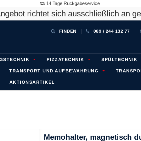
14 Tage Rückgabeservice
gebot richtet sich ausschließlich an g
FINDEN
089 / 244 132 77
GSTECHNIK
PIZZATECHNIK
SPÜLTECHNIK
TRANSPORT UND AUFBEWAHRUNG
TRANSP
AKTIONSARTIKEL
Memohalter, magnetisch d