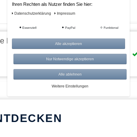
Ihren Rechten als Nutzer finden Sie hier:
Daten­schutz­erklärung
Impressum
Essenziell
PayPal
Funktional
eile bei AWWM:
Alle akzeptieren
Risikolos: 14 Tage Rückgabe
Nur Notwendige akzeptieren
Über 20.000 Artikel
Alle ablehnen
Weitere Einstellungen
NTDECKEN