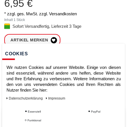
6,95 €
* zzgl. ges. MwSt. zzgl.
Versandkosten
Inhalt
1
Stück
Sofort Versandfertig, Lieferzeit 3 Tage
ARTIKEL MERKEN
COOKIES
ZUM WARENKORB
HINZUFÜGEN
Wir nutzen Cookies auf unserer Website. Einige von diesen
sind essenziell, während andere uns helfen, diese Website
und Ihre Erfahrung zu verbessern. Weitere Informationen zu
Sofort lieferbar
den von uns verwendeten Cookies und Ihren Rechten als
Nutzer finden Sie hier:
Kauf auf Rechnung
Daten­schutz­erklärung
Impressum
Essenziell
PayPal
Vom Profi für Profis - Ihre Vorteile
Funktional