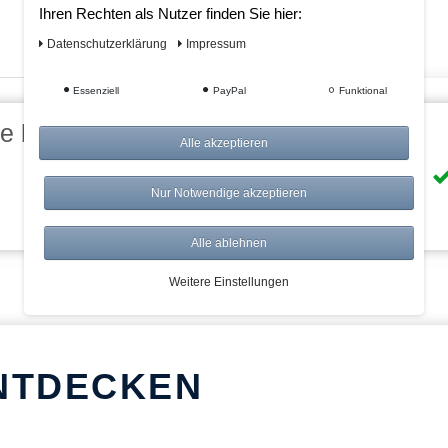
Ihren Rechten als Nutzer finden Sie hier:
Daten­schutz­erklärung
Impressum
Essenziell
PayPal
Funktional
eile bei AWWM:
Alle akzeptieren
Risikolos: 14 Tage Rückgabe
Nur Notwendige akzeptieren
Über 20.000 Artikel
Alle ablehnen
Weitere Einstellungen
NTDECKEN