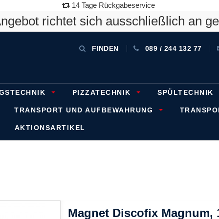
14 Tage Rückgabeservice
gebot richtet sich ausschließlich an g
FINDEN
089 / 244 132 77
GSTECHNIK
PIZZATECHNIK
SPÜLTECHNIK
TRANSPORT UND AUFBEWAHRUNG
TRANSP
AKTIONSARTIKEL
Magnet Discofix Magnum, 1