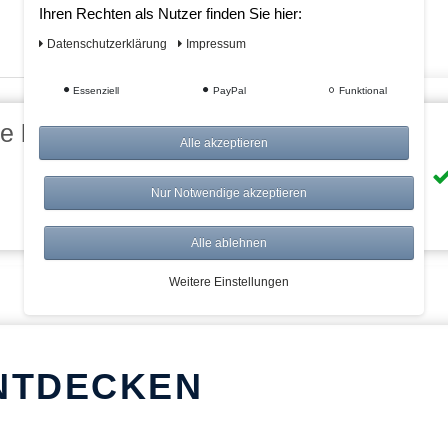
Ihren Rechten als Nutzer finden Sie hier:
Daten­schutz­erklärung
Impressum
Essenziell
PayPal
Funktional
eile bei AWWM:
Alle akzeptieren
Risikolos: 14 Tage Rückgabe
Nur Notwendige akzeptieren
Über 20.000 Artikel
Alle ablehnen
Weitere Einstellungen
NTDECKEN