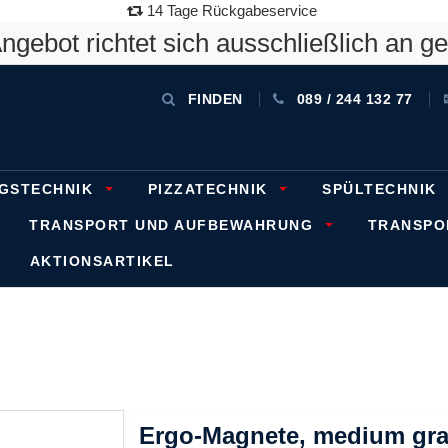
14 Tage Rückgabeservice
gebot richtet sich ausschließlich an g
FINDEN
089 / 244 132 77
GSTECHNIK
PIZZATECHNIK
SPÜLTECHNIK
TRANSPORT UND AUFBEWAHRUNG
TRANSP
AKTIONSARTIKEL
Ergo-Magnete, medium gr