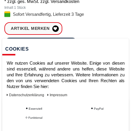
* zzgl. ges. MwSt. zzgl.
Versandkosten
Inhalt
1
Stück
Sofort Versandfertig, Lieferzeit 3 Tage
ARTIKEL MERKEN
ZUM WARENKORB
HINZUFÜGEN
COOKIES
Wir nutzen Cookies auf unserer Website. Einige von diesen
sind essenziell, während andere uns helfen, diese Website
Sofort lieferbar
und Ihre Erfahrung zu verbessern. Weitere Informationen zu
den von uns verwendeten Cookies und Ihren Rechten als
Kauf auf Rechnung
Nutzer finden Sie hier:
Daten­schutz­erklärung
Impressum
Vom Profi für Profis - Ihre Vorteile
Essenziell
PayPal
bei AWWM:
Funktional