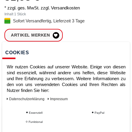
* zzgl. ges. MwSt. zzgl.
Versandkosten
Inhalt
1
Stück
Sofort Versandfertig, Lieferzeit 3 Tage
ARTIKEL MERKEN
ZUM WARENKORB
COOKIES
HINZUFÜGEN
Wir nutzen Cookies auf unserer Website. Einige von diesen
sind essenziell, während andere uns helfen, diese Website
und Ihre Erfahrung zu verbessern. Weitere Informationen zu
Sofort lieferbar
den von uns verwendeten Cookies und Ihren Rechten als
Kauf auf Rechnung
Nutzer finden Sie hier:
Daten­schutz­erklärung
Impressum
Essenziell
PayPal
Vom Profi für Profis - Ihre Vorteile
Funktional
bei AWWM: