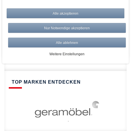
bei AWWM:
Top Preise
Alle akzeptieren
Versandkostenfrei ab 150€
Risikolos: 14 Tage Rückgabe
Nur Notwendige akzeptieren
Über 20.000 Artikel
Alle ablehnen
Schnelle Lieferung
Weitere Einstellungen
TOP MARKEN ENTDECKEN