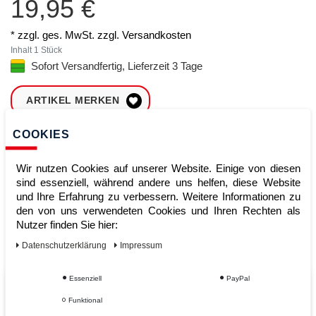
19,95 €
* zzgl. ges. MwSt. zzgl.
Versandkosten
Inhalt
1
Stück
Sofort Versandfertig, Lieferzeit 3 Tage
ARTIKEL MERKEN
COOKIES
ZUM WARENKORB
HINZUFÜGEN
Wir nutzen Cookies auf unserer Website. Einige von diesen
sind essenziell, während andere uns helfen, diese Website
und Ihre Erfahrung zu verbessern. Weitere Informationen zu
Sofort lieferbar
den von uns verwendeten Cookies und Ihren Rechten als
Nutzer finden Sie hier:
Kauf auf Rechnung
Daten­schutz­erklärung
Impressum
Essenziell
PayPal
Vom Profi für Profis - Ihre Vorteile
Funktional