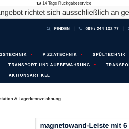
14 Tage Rückgabeservice
gebot richtet sich ausschließlich an g
FINDEN
089 / 244 132 77
GSTECHNIK
PIZZATECHNIK
SPÜLTECHNIK
TRANSPORT UND AUFBEWAHRUNG
TRANSP
AKTIONSARTIKEL
entation & Lagerkennzeichnung
magnetowand-Leiste mit 6