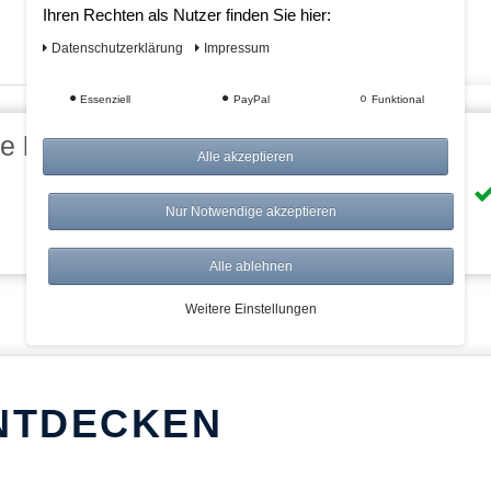
Ihren Rechten als Nutzer finden Sie hier:
Daten­schutz­erklärung
Impressum
Essenziell
PayPal
Funktional
eile bei AWWM:
Alle akzeptieren
Risikolos: 14 Tage Rückgabe
Nur Notwendige akzeptieren
Über 20.000 Artikel
Alle ablehnen
Weitere Einstellungen
NTDECKEN