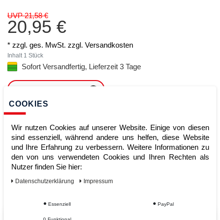
UVP 21,58 €
20,95 €
* zzgl. ges. MwSt. zzgl.
Versandkosten
Inhalt
1
Stück
Sofort Versandfertig, Lieferzeit 3 Tage
ARTIKEL MERKEN
COOKIES
ZUM WARENKORB
HINZUFÜGEN
Wir nutzen Cookies auf unserer Website. Einige von diesen
sind essenziell, während andere uns helfen, diese Website
und Ihre Erfahrung zu verbessern. Weitere Informationen zu
den von uns verwendeten Cookies und Ihren Rechten als
Sofort lieferbar
Nutzer finden Sie hier:
Kauf auf Rechnung
Daten­schutz­erklärung
Impressum
Essenziell
PayPal
Funktional