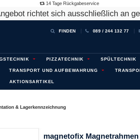
14 Tage Rückgabeservice
gebot richtet sich ausschließlich an g
FINDEN
089 / 244 132 77
GSTECHNIK
PIZZATECHNIK
SPÜLTECHNIK
TRANSPORT UND AUFBEWAHRUNG
TRANSP
AKTIONSARTIKEL
entation & Lagerkennzeichnung
magnetofix Magnetrahmen 