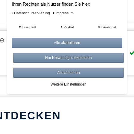
Ihren Rechten als Nutzer finden Sie hier:
Daten­schutz­erklärung
Impressum
Essenziell
PayPal
Funktional
eile bei AWWM:
Alle akzeptieren
Risikolos: 14 Tage Rückgabe
Nur Notwendige akzeptieren
Über 20.000 Artikel
Alle ablehnen
Weitere Einstellungen
NTDECKEN