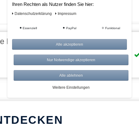
Ihren Rechten als Nutzer finden Sie hier:
Daten­schutz­erklärung
Impressum
Essenziell
PayPal
Funktional
eile bei AWWM:
Alle akzeptieren
Risikolos: 14 Tage Rückgabe
Nur Notwendige akzeptieren
Über 20.000 Artikel
Alle ablehnen
Weitere Einstellungen
NTDECKEN