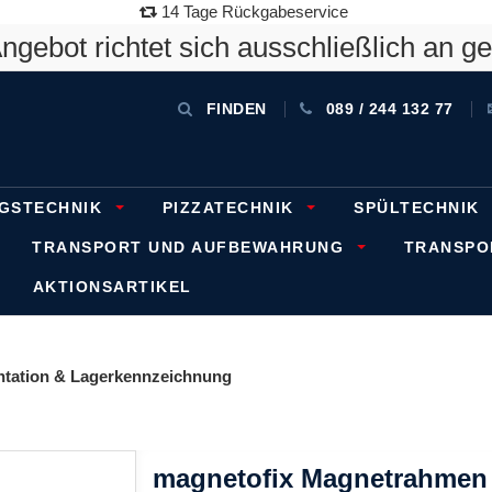
14 Tage Rückgabeservice
gebot richtet sich ausschließlich an g
FINDEN
089 / 244 132 77
GSTECHNIK
PIZZATECHNIK
SPÜLTECHNIK
TRANSPORT UND AUFBEWAHRUNG
TRANSP
AKTIONSARTIKEL
entation & Lagerkennzeichnung
magnetofix Magnetrahmen 