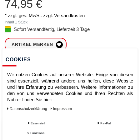
74,95 €
* zzgl. ges. MwSt. zzgl.
Versandkosten
Inhalt
1
Stück
Sofort Versandfertig, Lieferzeit 3 Tage
ARTIKEL MERKEN
COOKIES
ZUM WARENKORB
HINZUFÜGEN
Wir nutzen Cookies auf unserer Website. Einige von diesen
sind essenziell, während andere uns helfen, diese Website
und Ihre Erfahrung zu verbessern. Weitere Informationen zu
Sofort lieferbar
den von uns verwendeten Cookies und Ihren Rechten als
Nutzer finden Sie hier:
Kauf auf Rechnung
Daten­schutz­erklärung
Impressum
Essenziell
PayPal
Vom Profi für Profis - Ihre Vorteile
Funktional