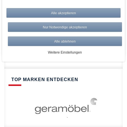
bei AWWM:
Top Preise
Alle akzeptieren
Versandkostenfrei ab 150€
Risikolos: 14 Tage Rückgabe
Nur Notwendige akzeptieren
Über 20.000 Artikel
Alle ablehnen
Schnelle Lieferung
Weitere Einstellungen
TOP MARKEN ENTDECKEN