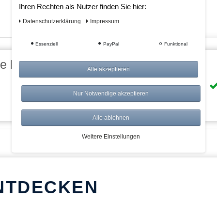
Ihren Rechten als Nutzer finden Sie hier:
Daten­schutz­erklärung
Impressum
Essenziell
PayPal
Funktional
eile bei AWWM:
Alle akzeptieren
Risikolos: 14 Tage Rückgabe
Nur Notwendige akzeptieren
Über 20.000 Artikel
Alle ablehnen
Weitere Einstellungen
NTDECKEN