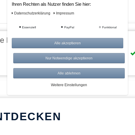
Ihren Rechten als Nutzer finden Sie hier:
Daten­schutz­erklärung
Impressum
Essenziell
PayPal
Funktional
eile bei AWWM:
Alle akzeptieren
Risikolos: 14 Tage Rückgabe
Nur Notwendige akzeptieren
Über 20.000 Artikel
Alle ablehnen
Weitere Einstellungen
NTDECKEN