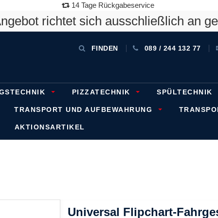
14 Tage Rückgabeservice
gebot richtet sich ausschließlich an g
FINDEN
089 / 244 132 77
GSTECHNIK
PIZZATECHNIK
SPÜLTECHNIK
TRANSPORT UND AUFBEWAHRUNG
TRANSP
AKTIONSARTIKEL
Universal Flipchart-Fahrges