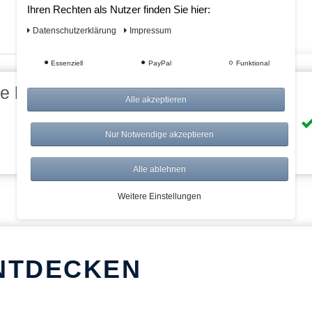
Ihren Rechten als Nutzer finden Sie hier:
Daten­schutz­erklärung
Impressum
Essenziell
PayPal
Funktional
eile bei AWWM:
Alle akzeptieren
Risikolos: 14 Tage Rückgabe
Nur Notwendige akzeptieren
Über 20.000 Artikel
Alle ablehnen
Weitere Einstellungen
NTDECKEN