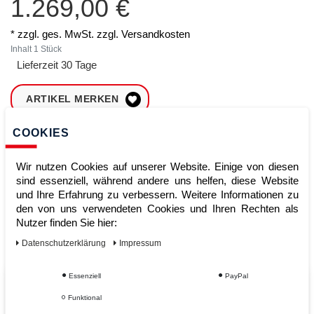
1.269,00 €
* zzgl. ges. MwSt. zzgl.
Versandkosten
Inhalt
1
Stück
Lieferzeit 30 Tage
ARTIKEL MERKEN
COOKIES
ZUM WARENKORB
HINZUFÜGEN
Wir nutzen Cookies auf unserer Website. Einige von diesen
sind essenziell, während andere uns helfen, diese Website
und Ihre Erfahrung zu verbessern. Weitere Informationen zu
Sofort lieferbar
den von uns verwendeten Cookies und Ihren Rechten als
Nutzer finden Sie hier:
Kauf auf Rechnung
Daten­schutz­erklärung
Impressum
Essenziell
PayPal
Vom Profi für Profis - Ihre Vorteile
Funktional