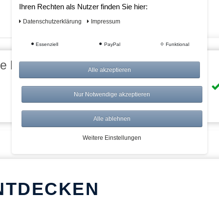
Ihren Rechten als Nutzer finden Sie hier:
Daten­schutz­erklärung
Impressum
Essenziell
PayPal
Funktional
eile bei AWWM:
Alle akzeptieren
Risikolos: 14 Tage Rückgabe
Nur Notwendige akzeptieren
Über 20.000 Artikel
Alle ablehnen
Weitere Einstellungen
NTDECKEN