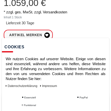
1.059,00 €
* zzgl. ges. MwSt. zzgl.
Versandkosten
Inhalt
1
Stück
Lieferzeit 30 Tage
ARTIKEL MERKEN
COOKIES
ZUM WARENKORB
HINZUFÜGEN
Wir nutzen Cookies auf unserer Website. Einige von diesen
sind essenziell, während andere uns helfen, diese Website
und Ihre Erfahrung zu verbessern. Weitere Informationen zu
Sofort lieferbar
den von uns verwendeten Cookies und Ihren Rechten als
Nutzer finden Sie hier:
Kauf auf Rechnung
Daten­schutz­erklärung
Impressum
Essenziell
PayPal
Vom Profi für Profis - Ihre Vorteile
Funktional