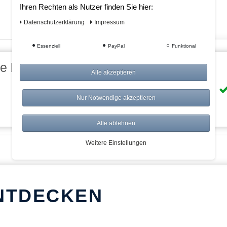
Ihren Rechten als Nutzer finden Sie hier:
Daten­schutz­erklärung
Impressum
Essenziell
PayPal
Funktional
eile bei AWWM:
Alle akzeptieren
Risikolos: 14 Tage Rückgabe
Nur Notwendige akzeptieren
Über 20.000 Artikel
Alle ablehnen
Weitere Einstellungen
NTDECKEN