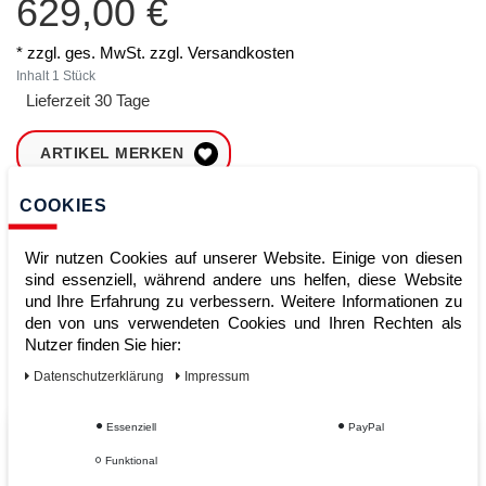
629,00 €
* zzgl. ges. MwSt. zzgl.
Versandkosten
Inhalt
1
Stück
Lieferzeit 30 Tage
ARTIKEL MERKEN
COOKIES
ZUM WARENKORB
HINZUFÜGEN
Wir nutzen Cookies auf unserer Website. Einige von diesen
sind essenziell, während andere uns helfen, diese Website
und Ihre Erfahrung zu verbessern. Weitere Informationen zu
Sofort lieferbar
den von uns verwendeten Cookies und Ihren Rechten als
Nutzer finden Sie hier:
Kauf auf Rechnung
Daten­schutz­erklärung
Impressum
Essenziell
PayPal
Vom Profi für Profis - Ihre Vorteile
Funktional