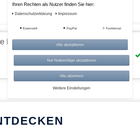
Ihren Rechten als Nutzer finden Sie hier:
Daten­schutz­erklärung
Impressum
Essenziell
PayPal
Funktional
eile bei AWWM:
Alle akzeptieren
Risikolos: 14 Tage Rückgabe
Nur Notwendige akzeptieren
Über 20.000 Artikel
Alle ablehnen
Weitere Einstellungen
NTDECKEN