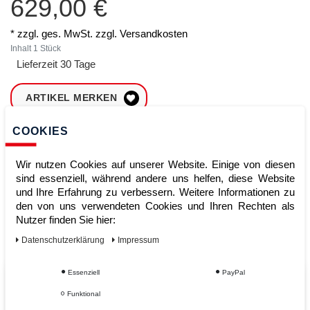
629,00 €
* zzgl. ges. MwSt. zzgl.
Versandkosten
Inhalt
1
Stück
Lieferzeit 30 Tage
ARTIKEL MERKEN
COOKIES
ZUM WARENKORB
HINZUFÜGEN
Wir nutzen Cookies auf unserer Website. Einige von diesen
sind essenziell, während andere uns helfen, diese Website
und Ihre Erfahrung zu verbessern. Weitere Informationen zu
Sofort lieferbar
den von uns verwendeten Cookies und Ihren Rechten als
Nutzer finden Sie hier:
Kauf auf Rechnung
Daten­schutz­erklärung
Impressum
Essenziell
PayPal
Vom Profi für Profis - Ihre Vorteile
Funktional