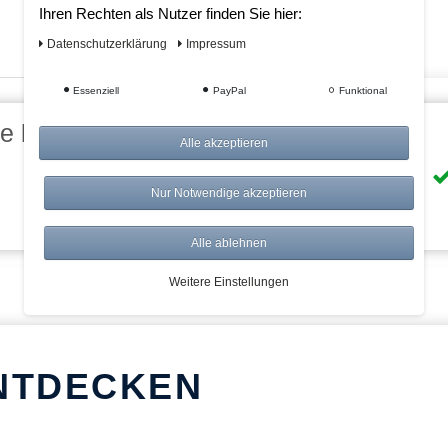
Ihren Rechten als Nutzer finden Sie hier:
Daten­schutz­erklärung
Impressum
Essenziell
PayPal
Funktional
eile bei AWWM:
Alle akzeptieren
Risikolos: 14 Tage Rückgabe
Nur Notwendige akzeptieren
Über 20.000 Artikel
Alle ablehnen
Weitere Einstellungen
NTDECKEN