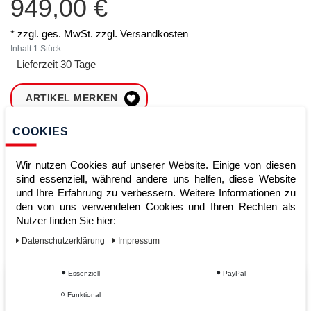
949,00 €
* zzgl. ges. MwSt. zzgl.
Versandkosten
Inhalt
1
Stück
Lieferzeit 30 Tage
ARTIKEL MERKEN
COOKIES
ZUM WARENKORB
HINZUFÜGEN
Wir nutzen Cookies auf unserer Website. Einige von diesen
sind essenziell, während andere uns helfen, diese Website
und Ihre Erfahrung zu verbessern. Weitere Informationen zu
Sofort lieferbar
den von uns verwendeten Cookies und Ihren Rechten als
Nutzer finden Sie hier:
Kauf auf Rechnung
Daten­schutz­erklärung
Impressum
Essenziell
PayPal
Vom Profi für Profis - Ihre Vorteile
Funktional