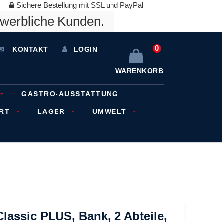
Sichere Bestellung mit SSL und PayPal
ewerbliche Kunden.
0
KONTAKT
LOGIN
WARENKORB
GASTRO-AUSSTATTUNG
ORT
LAGER
UMWELT
assic PLUS, Bank, 2 Abteile,