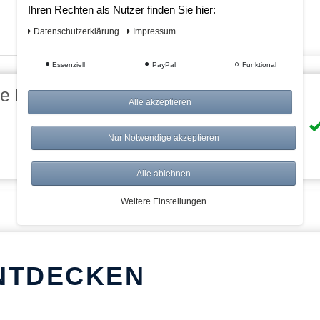
Ihren Rechten als Nutzer finden Sie hier:
Daten­schutz­erklärung
Impressum
Essenziell
PayPal
Funktional
eile bei AWWM:
Alle akzeptieren
Risikolos: 14 Tage Rückgabe
Nur Notwendige akzeptieren
Über 20.000 Artikel
Alle ablehnen
Weitere Einstellungen
NTDECKEN