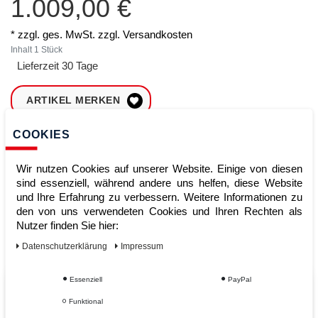
1.009,00 €
* zzgl. ges. MwSt. zzgl.
Versandkosten
Inhalt
1
Stück
Lieferzeit 30 Tage
ARTIKEL MERKEN
COOKIES
ZUM WARENKORB
HINZUFÜGEN
Wir nutzen Cookies auf unserer Website. Einige von diesen
sind essenziell, während andere uns helfen, diese Website
und Ihre Erfahrung zu verbessern. Weitere Informationen zu
Sofort lieferbar
den von uns verwendeten Cookies und Ihren Rechten als
Nutzer finden Sie hier:
Kauf auf Rechnung
Daten­schutz­erklärung
Impressum
Essenziell
PayPal
Vom Profi für Profis - Ihre Vorteile
Funktional