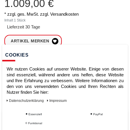
1.009,00 €
* zzgl. ges. MwSt. zzgl.
Versandkosten
Inhalt
1
Stück
Lieferzeit 30 Tage
ARTIKEL MERKEN
COOKIES
ZUM WARENKORB
HINZUFÜGEN
Wir nutzen Cookies auf unserer Website. Einige von diesen
sind essenziell, während andere uns helfen, diese Website
und Ihre Erfahrung zu verbessern. Weitere Informationen zu
Sofort lieferbar
den von uns verwendeten Cookies und Ihren Rechten als
Nutzer finden Sie hier:
Kauf auf Rechnung
Daten­schutz­erklärung
Impressum
Essenziell
PayPal
Vom Profi für Profis - Ihre Vorteile
Funktional