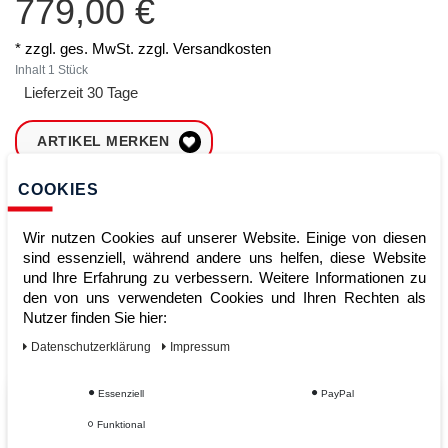
779,00 €
* zzgl. ges. MwSt. zzgl.
Versandkosten
Inhalt
1
Stück
Lieferzeit 30 Tage
ARTIKEL MERKEN
COOKIES
ZUM WARENKORB
HINZUFÜGEN
Wir nutzen Cookies auf unserer Website. Einige von diesen
sind essenziell, während andere uns helfen, diese Website
und Ihre Erfahrung zu verbessern. Weitere Informationen zu
Sofort lieferbar
den von uns verwendeten Cookies und Ihren Rechten als
Nutzer finden Sie hier:
Kauf auf Rechnung
Daten­schutz­erklärung
Impressum
Essenziell
PayPal
Vom Profi für Profis - Ihre Vorteile
Funktional