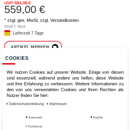
UVP 581,36 €
559,00 €
* zzgl. ges. MwSt. zzgl.
Versandkosten
Inhalt
1
Stück
Lieferzeit 7 Tage
ARTIKEL MERKEN
COOKIES
ZUM WARENKORB
HINZUFÜGEN
Wir nutzen Cookies auf unserer Website. Einige von diesen
sind essenziell, während andere uns helfen, diese Website
und Ihre Erfahrung zu verbessern. Weitere Informationen zu
den von uns verwendeten Cookies und Ihren Rechten als
Sofort lieferbar
Nutzer finden Sie hier:
Kauf auf Rechnung
Daten­schutz­erklärung
Impressum
Essenziell
PayPal
Vom Profi für Profis - Ihre Vorteile
Funktional