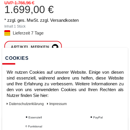
UVP 1.766,96 €
1.699,00 €
* zzgl. ges. MwSt. zzgl.
Versandkosten
Inhalt
1
Stück
Lieferzeit 7 Tage
ARTIKEL MERKEN
COOKIES
ZUM WARENKORB
HINZUFÜGEN
Wir nutzen Cookies auf unserer Website. Einige von diesen
sind essenziell, während andere uns helfen, diese Website
und Ihre Erfahrung zu verbessern. Weitere Informationen zu
den von uns verwendeten Cookies und Ihren Rechten als
Sofort lieferbar
Nutzer finden Sie hier:
Kauf auf Rechnung
Daten­schutz­erklärung
Impressum
Essenziell
PayPal
Vom Profi für Profis - Ihre Vorteile
Funktional