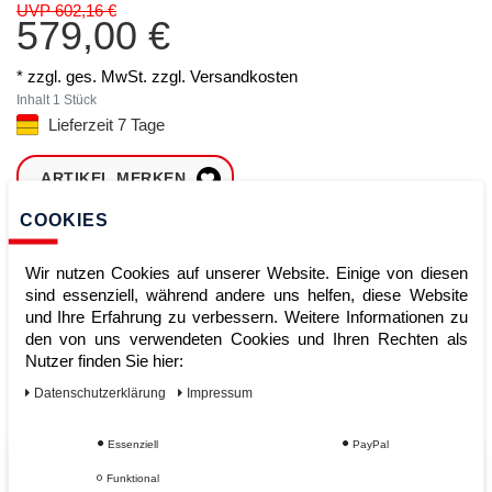
UVP 602,16 €
579,00 €
* zzgl. ges. MwSt. zzgl.
Versandkosten
Inhalt
1
Stück
Lieferzeit 7 Tage
ARTIKEL MERKEN
COOKIES
ZUM WARENKORB
HINZUFÜGEN
Wir nutzen Cookies auf unserer Website. Einige von diesen
sind essenziell, während andere uns helfen, diese Website
und Ihre Erfahrung zu verbessern. Weitere Informationen zu
den von uns verwendeten Cookies und Ihren Rechten als
Sofort lieferbar
Nutzer finden Sie hier:
Kauf auf Rechnung
Daten­schutz­erklärung
Impressum
Essenziell
PayPal
Vom Profi für Profis - Ihre Vorteile
Funktional