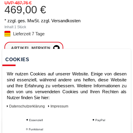
UVP 487,76 €
469,00 €
* zzgl. ges. MwSt. zzgl.
Versandkosten
Inhalt
1
Stück
Lieferzeit 7 Tage
ARTIKEL MERKEN
COOKIES
ZUM WARENKORB
HINZUFÜGEN
Wir nutzen Cookies auf unserer Website. Einige von diesen
sind essenziell, während andere uns helfen, diese Website
und Ihre Erfahrung zu verbessern. Weitere Informationen zu
den von uns verwendeten Cookies und Ihren Rechten als
Sofort lieferbar
Nutzer finden Sie hier:
Kauf auf Rechnung
Daten­schutz­erklärung
Impressum
Essenziell
PayPal
Vom Profi für Profis - Ihre Vorteile
Funktional