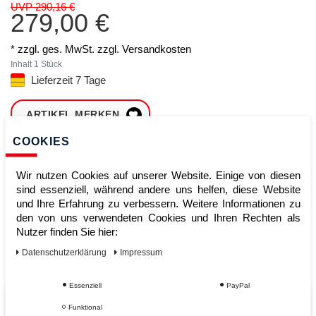
UVP 290,16 €
279,00 €
* zzgl. ges. MwSt. zzgl.
Versandkosten
Inhalt
1
Stück
Lieferzeit 7 Tage
ARTIKEL MERKEN
COOKIES
ZUM WARENKORB
HINZUFÜGEN
Wir nutzen Cookies auf unserer Website. Einige von diesen
sind essenziell, während andere uns helfen, diese Website
und Ihre Erfahrung zu verbessern. Weitere Informationen zu
den von uns verwendeten Cookies und Ihren Rechten als
Sofort lieferbar
Nutzer finden Sie hier:
Kauf auf Rechnung
Daten­schutz­erklärung
Impressum
Essenziell
PayPal
Vom Profi für Profis - Ihre Vorteile
Funktional