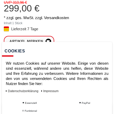
UVP 310,96 €
299,00 €
* zzgl. ges. MwSt. zzgl.
Versandkosten
Inhalt
1
Stück
Lieferzeit 7 Tage
ARTIKEL MERKEN
COOKIES
ZUM WARENKORB
HINZUFÜGEN
Wir nutzen Cookies auf unserer Website. Einige von diesen
sind essenziell, während andere uns helfen, diese Website
und Ihre Erfahrung zu verbessern. Weitere Informationen zu
den von uns verwendeten Cookies und Ihren Rechten als
Sofort lieferbar
Nutzer finden Sie hier:
Kauf auf Rechnung
Daten­schutz­erklärung
Impressum
Essenziell
PayPal
Vom Profi für Profis - Ihre Vorteile
Funktional