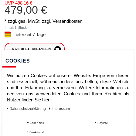
UVP 498,16 €
479,00 €
* zzgl. ges. MwSt. zzgl.
Versandkosten
Inhalt
1
Stück
Lieferzeit 7 Tage
ARTIKEL MERKEN
COOKIES
ZUM WARENKORB
HINZUFÜGEN
Wir nutzen Cookies auf unserer Website. Einige von diesen
sind essenziell, während andere uns helfen, diese Website
und Ihre Erfahrung zu verbessern. Weitere Informationen zu
den von uns verwendeten Cookies und Ihren Rechten als
Sofort lieferbar
Nutzer finden Sie hier:
Kauf auf Rechnung
Daten­schutz­erklärung
Impressum
Essenziell
PayPal
Vom Profi für Profis - Ihre Vorteile
Funktional