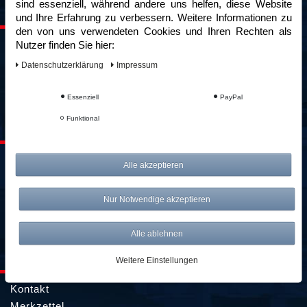
sind essenziell, während andere uns helfen, diese Website
SERVICE & KONTAKT
und Ihre Erfahrung zu verbessern. Weitere Informationen zu
den von uns verwendeten Cookies und Ihren Rechten als
Nutzer finden Sie hier:
kontakt@awwm-germany.de
Daten­schutz­erklärung
Impressum
089 / 3398 0942*
089 / 244 132 77*
Essenziell
PayPal
*Standardtarif
Funktional
ZAHLUNG & VERSAND
Lieferung & Versandkosten
Alle akzeptieren
Zahlungsarten
Batterieentsorgung
Nur Notwendige akzeptieren
Alle ablehnen
KUNDENKONTO
Weitere Einstellungen
Kontakt
Merkzettel