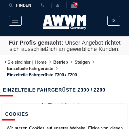
0
FINDEN
Toggle fil
Toggle navigation
Für Profis gemacht:
Unser Angebot richtet
sich ausschließlich an gewerbliche Kunden.
Sie sind hier |
Home
Betrieb
Steigen
Einzelteile Fahrgerüste
Einzelteile Fahrgerüste Z300 / Z200
EINZELTEILE FAHRGERÜSTE Z300 / Z200
1 - 20 von
0
Ergebnissen
COOKIES
Sortieren
Wir nutzen Cookies auf unserer Website. Einige von diesen