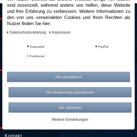
sind essenziell, während andere uns helfen, diese Website
und Ihre Erfahrung zu verbessern. Weitere Informationen zu
SERVICE & KONTAKT
den von uns verwendeten Cookies und Ihren Rechten als
Nutzer finden Sie hier:
kontakt@awwm-germany.de
Daten­schutz­erklärung
Impressum
089 / 3398 0942*
089 / 244 132 77*
Essenziell
PayPal
*Standardtarif
Funktional
ZAHLUNG & VERSAND
Alle akzeptieren
Lieferung & Versandkosten
Zahlungsarten
Nur Notwendige akzeptieren
Batterieentsorgung
Alle ablehnen
Weitere Einstellungen
KUNDENKONTO
Kontakt