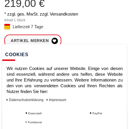
219,00 €
* zzgl. ges. MwSt. zzgl.
Versandkosten
Inhalt
1
Stück
Lieferzeit 7 Tage
ARTIKEL MERKEN
COOKIES
ZUM WARENKORB
HINZUFÜGEN
Wir nutzen Cookies auf unserer Website. Einige von diesen
sind essenziell, während andere uns helfen, diese Website
und Ihre Erfahrung zu verbessern. Weitere Informationen zu
Sofort lieferbar
den von uns verwendeten Cookies und Ihren Rechten als
Nutzer finden Sie hier:
Kauf auf Rechnung
Daten­schutz­erklärung
Impressum
Essenziell
PayPal
Vom Profi für Profis - Ihre Vorteile
Funktional