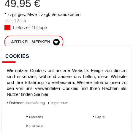
49,95 €
* zzgl. ges. MwSt. zzgl.
Versandkosten
Inhalt
1
Stück
Lieferzeit 15 Tage
ARTIKEL MERKEN
COOKIES
ZUM WARENKORB
HINZUFÜGEN
Wir nutzen Cookies auf unserer Website. Einige von diesen
sind essenziell, während andere uns helfen, diese Website
und Ihre Erfahrung zu verbessern. Weitere Informationen zu
Sofort lieferbar
den von uns verwendeten Cookies und Ihren Rechten als
Nutzer finden Sie hier:
Kauf auf Rechnung
Daten­schutz­erklärung
Impressum
Essenziell
PayPal
Vom Profi für Profis - Ihre Vorteile
Funktional